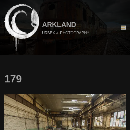
Aller
au
ARKLAND
contenu
URBEX & PHOTOGRAPHY
179