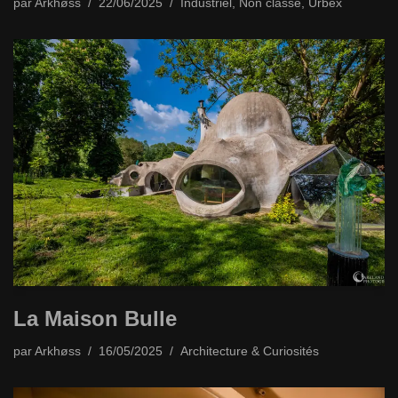
par
Arkhøss
22/06/2025
Industriel
,
Non classé
,
Urbex
La Maison Bulle
par
Arkhøss
16/05/2025
Architecture & Curiosités