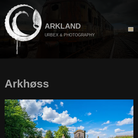
Aller
au
ARKLAND
contenu
URBEX & PHOTOGRAPHY
Arkhøss