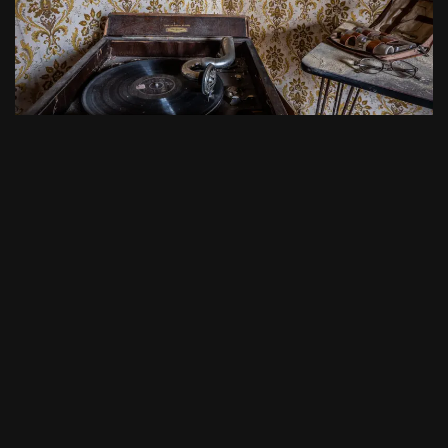
Maison Gramophone
par
Arkhøss
20/04/2025
Résidentiel
,
Urbex