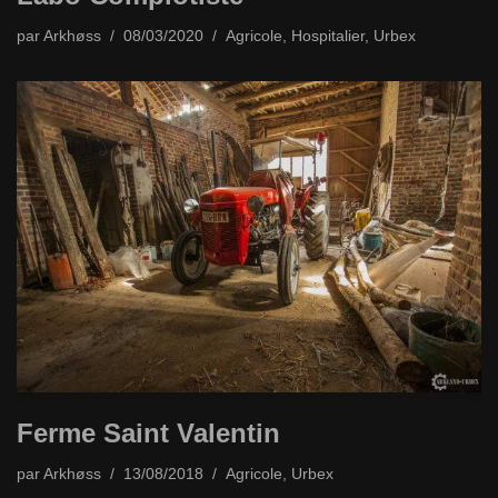
par
Arkhøss
08/03/2020
Agricole
,
Hospitalier
,
Urbex
Ferme Saint Valentin
par
Arkhøss
13/08/2018
Agricole
,
Urbex