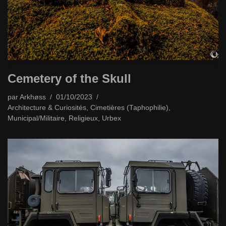
Cemetery of the Skull
par
Arkhøss
01/10/2023
Architecture & Curiosités
,
Cimetières (Taphophilie)
,
Municipal/Militaire
,
Religieux
,
Urbex