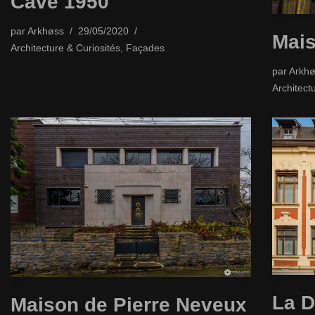
Cave 1950
par
Arkhøss
29/05/2020
Mais
Architecture & Curiosités
,
Façades
par
Arkhø
Architect
La D
Maison de Pierre Neveux