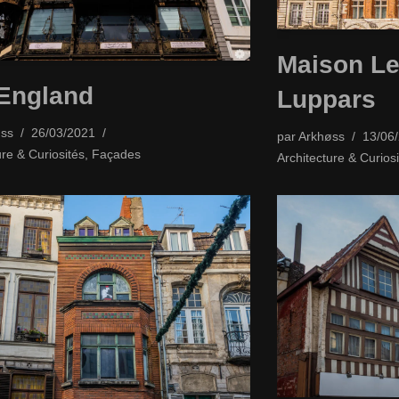
Maison Le
England
Luppars
ss
26/03/2021
par
Arkhøss
13/06
ure & Curiosités
,
Façades
Architecture & Curiosi