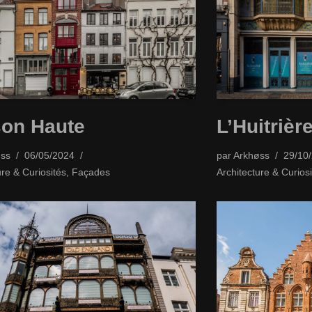
on Haute
L’Huitrièr
ss
06/05/2024
par
Arkhøss
29/10
ure & Curiosités
,
Façades
Architecture & Curiosi