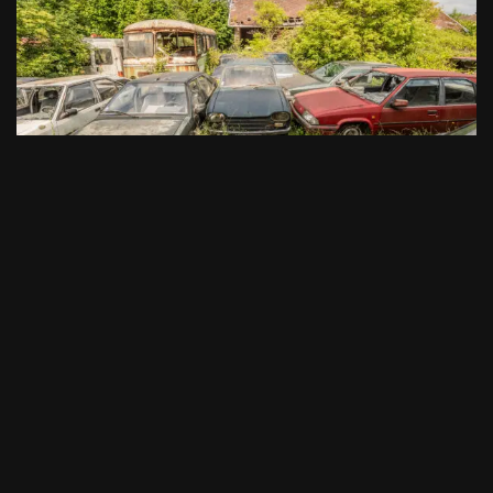
Autos du Docteur Roux
par
Arkhøss
28/06/2020
Transport
,
Urbex