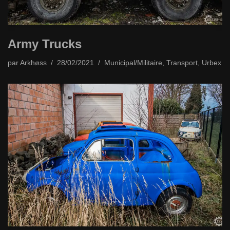
Army Trucks
par
Arkhøss
28/02/2021
Municipal/Militaire
,
Transport
,
Urbex