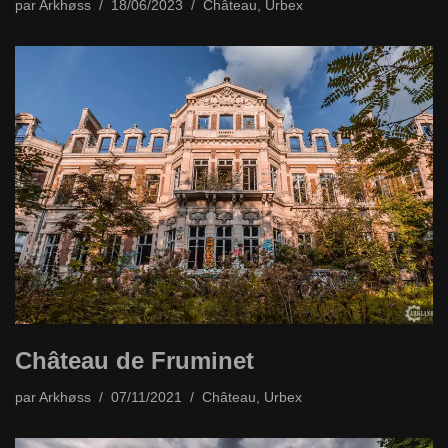
par
Arkhøss
18/06/2023
Château
,
Urbex
Château de Fruminet
par
Arkhøss
07/11/2021
Château
,
Urbex