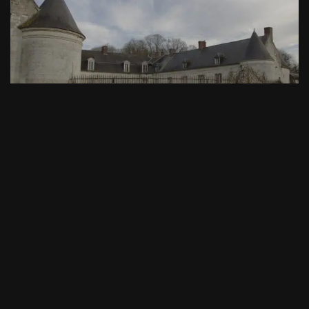
Château Martin-Pêcheur
par
Arkhøss
23/02/2017
Château
,
Urbex