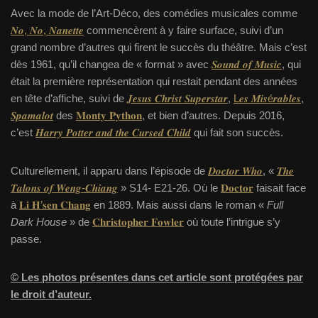
Avec la mode de l’Art-Déco, des comédies musicales comme
𝑵𝒐, 𝑵𝒐, 𝑵𝒂𝒏𝒆𝒕𝒕𝒆
commencèrent à y faire surface, suivi d’un
grand nombre d’autres qui firent le succès du théâtre. Mais c’est
dès 1961, qu’il changea de « format » avec
𝑺𝒐𝒖𝒏𝒅 𝒐𝒇 𝑴𝒖𝒔𝒊𝒄
, qui
était la première représentation qui restait pendant des années
en tête d’affiche, suivi de
𝑱𝒆𝒔𝒖𝒔 𝑪𝒉𝒓𝒊𝒔𝒕 𝑺𝒖𝒑𝒆𝒓𝒔𝒕𝒂𝒓
,
L𝒆𝒔 𝑴𝒊𝒔é𝒓𝒂𝒃𝒍𝒆𝒔
,
𝑺𝒑𝒂𝒎𝒂𝒍𝒐𝒕
des
𝐌𝐨𝐧𝐭𝐲 𝐏𝐲𝐭𝐡𝐨𝐧
, et bien d’autres. Depuis 2016,
c’est
𝑯𝒂𝒓𝒓𝒚 𝑷𝒐𝒕𝒕𝒆𝒓 𝒂𝒏𝒅 𝒕𝒉𝒆 𝑪𝒖𝒓𝒔𝒆𝒅 𝑪𝒉𝒊𝒍𝒅
qui fait son succès.
Culturellement, il apparu dans l’épisode de
𝑫𝒐𝒄𝒕𝒐𝒓 𝑾𝒉𝒐
, «
𝑻𝒉𝒆
𝑻𝒂𝒍𝒐𝒏𝒔 𝒐𝒇 𝑾𝒆𝒏𝒈-𝑪𝒉𝒊𝒂𝒏𝒈
» S14- E21-26. Où le
𝐃𝐨𝐜𝐭𝐨𝐫
faisait face
à
𝐋𝐢 𝐇’𝐬𝐞𝐧 𝐂𝐡𝐚𝐧𝐠
en 1889. Mais aussi dans le roman «
Full
Dark House
» de
𝐂𝐡𝐫𝐢𝐬𝐭𝐨𝐩𝐡𝐞𝐫 𝐅𝐨𝐰𝐥𝐞𝐫
où toute l’intrigue s’y
passe.
© Les photos présentes dans cet article sont protégées par
le droit d’auteur.