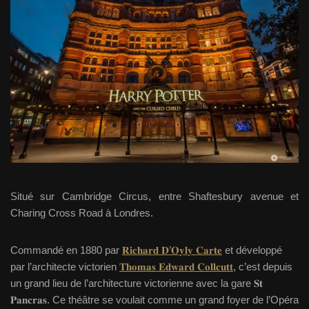
Situé sur Cambridge Circus, entre Shaftesbury avenue
et
Charing Cross Road à Londres.
Commandé en 1880 par
𝐑𝐢𝐜𝐡𝐚𝐫𝐝 𝐃’𝐎𝐲𝐥𝐲 𝐂𝐚𝐫𝐭𝐞
et développé
par l’architecte victorien
𝐓𝐡𝐨𝐦𝐚𝐬 𝐄𝐝𝐰𝐚𝐫𝐝 𝐂𝐨𝐥𝐥𝐜𝐮𝐭𝐭
, c’est depuis
un grand lieu de l’architecture victorienne avec la gare 𝐒𝐭
𝐏𝐚𝐧𝐜𝐫𝐚𝐬. Ce théâtre se voulait comme un grand foyer de l’Opéra