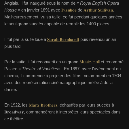
Anglais. Il fut inauguré sous le nom de «
Royal English Opera
House
» en janvier 1891 avec
𝐈𝐯𝐚𝐧𝐡𝐨𝐞
de
𝐀𝐫𝐭𝐡𝐮𝐫 𝐒𝐮𝐥𝐥𝐢𝐯𝐚𝐧
.
Malheureusement, vu sa taille, ce fut pendant quelques années
le seul grand succès capable de remplir les 1400 places.
Il fut par la suite loué à
𝐒𝐚𝐫𝐚𝐡 𝐁𝐞𝐫𝐧𝐡𝐚𝐫𝐝𝐭
puis revendu un an
plus tard.
Par la suite, il fut reconverti en un grand
Music-Hall
et renommé
Palace «
Theatre of Varieties
« . En 1897, avec l’avènement du
cinéma, il commence à projeter des films, notamment en 1904
avec des représentation cinématographique mêlée à de la
danse.
En 1922, les
𝐌𝐚𝐫𝐱 𝐁𝐫𝐨𝐭𝐡𝐞𝐫𝐬
, échauffés par leurs succès à
𝐁𝐫𝐨𝐚𝐝𝐰𝐚𝐲, commencèrent à interpréter leurs spectacles dans
ce théâtre.