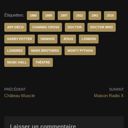
Étiquettes:
1880
1889
1897
1922
1961
2016
ART-DÉCO
CHARING CROSS
DOCTOR
DOCTOR WHO
HARRY POTTER
IVANHOE
JESUS
LONDON
LONDRES
MARX BROTHERS
MONTY PYTHON
MUSIC-HALL
THÉATRE
PRÉCÉDENT
SUIVANT
Château Muscle
Maison Radio X
Laisser un commentaire