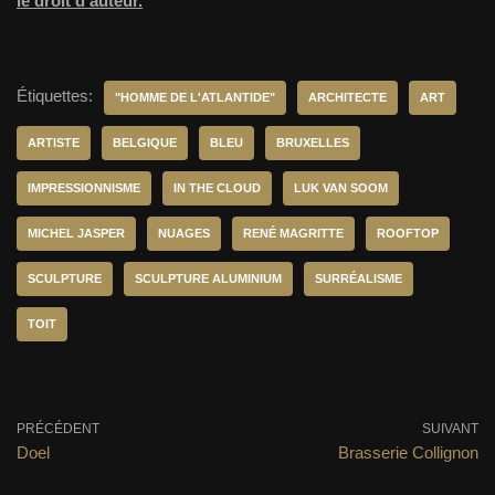
le droit d’auteur.
Étiquettes:
"HOMME DE L'ATLANTIDE"
ARCHITECTE
ART
ARTISTE
BELGIQUE
BLEU
BRUXELLES
IMPRESSIONNISME
IN THE CLOUD
LUK VAN SOOM
MICHEL JASPER
NUAGES
RENÉ MAGRITTE
ROOFTOP
SCULPTURE
SCULPTURE ALUMINIUM
SURRÉALISME
TOIT
PRÉCÉDENT
SUIVANT
Doel
Brasserie Collignon