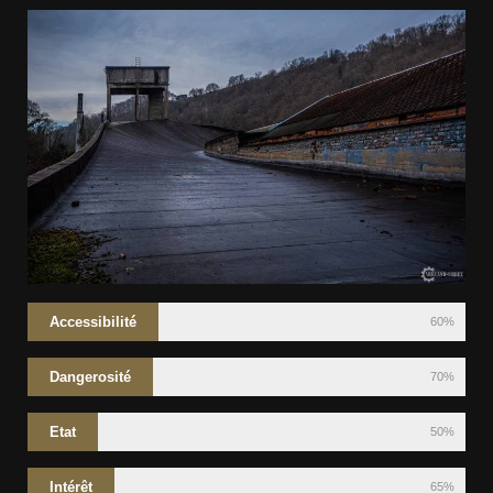
Accessibilité
60%
Dangerosité
70%
Etat
50%
Intérêt
65%