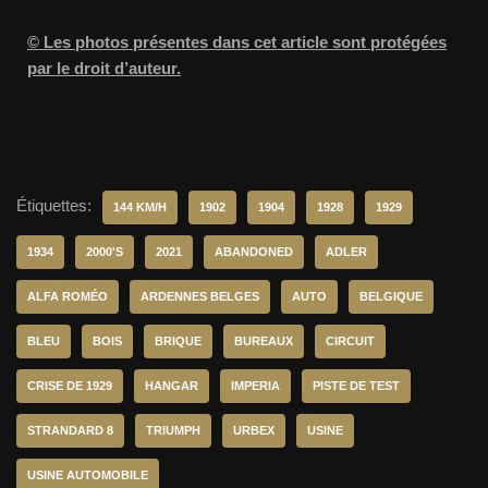
© Les photos présentes dans cet article sont protégées
par le droit d’auteur.
Étiquettes:
144 KM/H
1902
1904
1928
1929
1934
2000'S
2021
ABANDONED
ADLER
ALFA ROMÉO
ARDENNES BELGES
AUTO
BELGIQUE
BLEU
BOIS
BRIQUE
BUREAUX
CIRCUIT
CRISE DE 1929
HANGAR
IMPERIA
PISTE DE TEST
STRANDARD 8
TRIUMPH
URBEX
USINE
USINE AUTOMOBILE