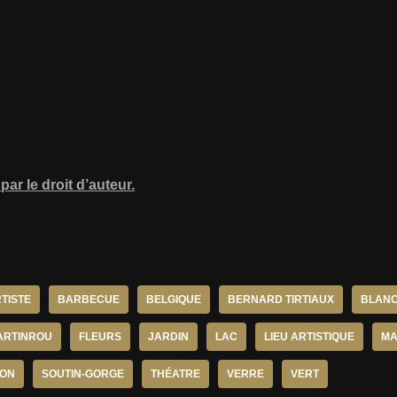
ar le droit d’auteur.
TISTE
BARBECUE
BELGIQUE
BERNARD TIRTIAUX
BLAN
ARTINROU
FLEURS
JARDIN
LAC
LIEU ARTISTIQUE
MA
ION
SOUTIN-GORGE
THÉATRE
VERRE
VERT