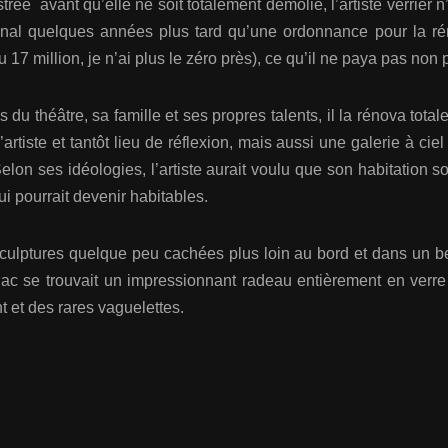
ée avant qu’elle ne soit totalement démolie, l’artiste verrier n’
inal quelques années plus tard qu’une ordonnance pour la rén
17 million, je n’ai plus le zéro près), ce qu’il ne paya pas non 
u théâtre, sa famille et ses propres talents, il la rénova tot
tiste et tantôt lieu de réflexion, mais aussi une galerie à ciel
on ses idéologies, l’artiste aurait voulu que son habitation s
i pourrait devenir habitables.
x sculptures quelque peu cachées plus loin au bord et dans un be
 lac se trouvait un impressionnant radeau entièrement en ver
t et des rares vaguelettes.