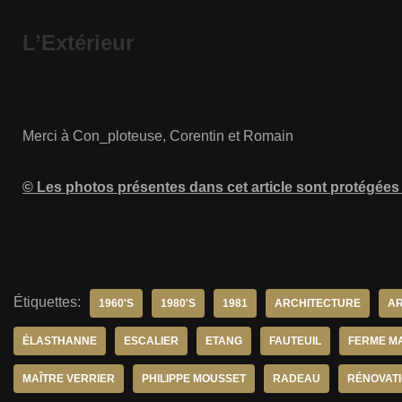
L’Extérieur
Merci à Con_ploteuse, Corentin et Romain
© Les photos présentes dans cet article sont protégées p
Étiquettes:
1960'S
1980'S
1981
ARCHITECTURE
AR
ÉLASTHANNE
ESCALIER
ETANG
FAUTEUIL
FERME M
MAÎTRE VERRIER
PHILIPPE MOUSSET
RADEAU
RÉNOVAT