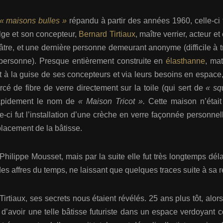
« maisons bulles »
répandu à partir des années 1960, celle-ci f
elge et son concepteur,
Bernard Tirtiaux
, maître verrier, acteur et
âtre, et une dernière personne demeurant anonyme (difficile à
 personne). Presque entièrement construite en
élasthanne
, mat
 à la guise de ses concepteurs et via leurs besoins en espace,
rcé de fibre de verre directement sur la toile (qui sert de
« sq
rapidement le nom de
« Maison Tricot ».
Cette maison n’étai
-ci fut l’installation d’une crèche en verre façonnée personnell
placement de la bâtisse.
 Philippe Mousset, mais par la suite elle fut très longtemps dé
es affres du temps, ne laissant que quelques traces suite à sa 
irtiaux, ses secrets nous étaient révélés. 25 ans plus tôt, alor
d’avoir une telle bâtisse futuriste dans un espace verdoyant 