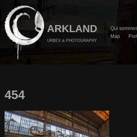
Aller
au
ARKLAND
Qui sommes
contenu
Map
Port
URBEX & PHOTOGRAPHY
454