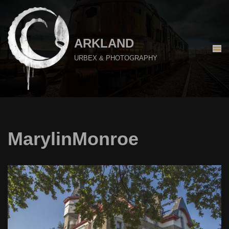
Aller
au
ARKLAND
contenu
URBEX & PHOTOGRAPHY
MarylinMonroe