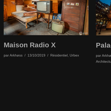
Maison Radio X
Pala
par
Arkhøss
13/10/2019
Résidentiel
,
Urbex
par
Arkhø
Architect