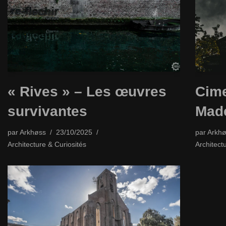
« Rives » – Les œuvres
Cime
survivantes
Made
par
Arkhøss
23/10/2025
par
Arkhø
Architecture & Curiosités
Architect