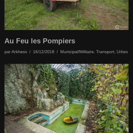
Au Feu les Pompiers
par
Arkhøss
16/12/2018
Municipal/Militaire
,
Transport
,
Urbex