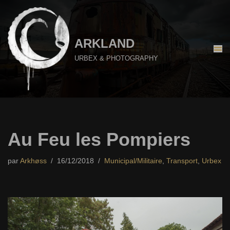
Aller
au
ARKLAND
contenu
URBEX & PHOTOGRAPHY
Au Feu les Pompiers
par
Arkhøss
16/12/2018
Municipal/Militaire
,
Transport
,
Urbex