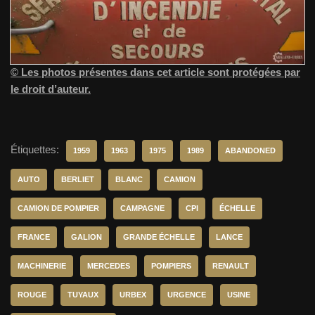
© Les photos présentes dans cet article sont protégées par
le droit d’auteur.
Étiquettes:
1959
1963
1975
1989
ABANDONED
AUTO
BERLIET
BLANC
CAMION
CAMION DE POMPIER
CAMPAGNE
CPI
ÉCHELLE
FRANCE
GALION
GRANDE ÉCHELLE
LANCE
MACHINERIE
MERCEDES
POMPIERS
RENAULT
ROUGE
TUYAUX
URBEX
URGENCE
USINE