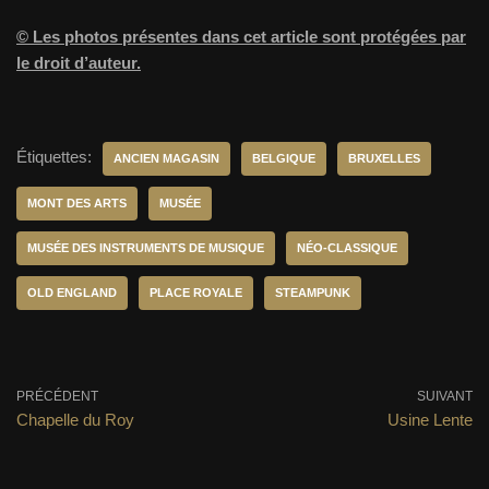
© Les photos présentes dans cet article sont protégées par
le droit d’auteur.
Étiquettes:
ANCIEN MAGASIN
BELGIQUE
BRUXELLES
MONT DES ARTS
MUSÉE
MUSÉE DES INSTRUMENTS DE MUSIQUE
NÉO-CLASSIQUE
OLD ENGLAND
PLACE ROYALE
STEAMPUNK
PRÉCÉDENT
SUIVANT
Chapelle du Roy
Usine Lente