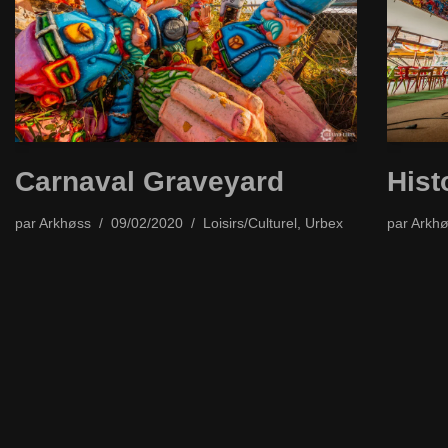
Carnaval Graveyard
Hist
par
Arkhøss
09/02/2020
Loisirs/Culturel
,
Urbex
par
Arkhø