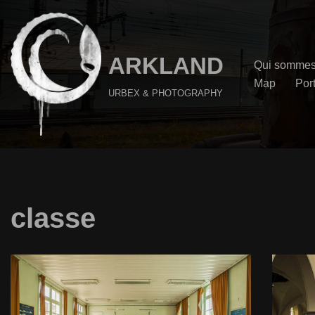
Aller
au
ARKLAND
Qui sommes
contenu
Map
Port
URBEX & PHOTOGRAPHY
classe