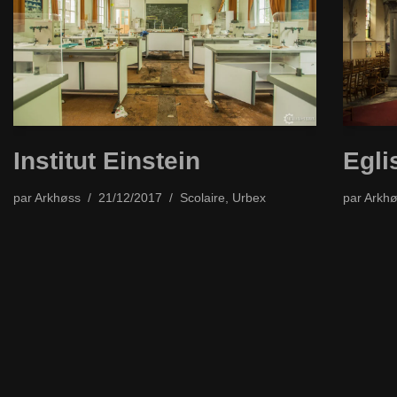
Institut Einstein
Egli
par
Arkhøss
21/12/2017
Scolaire
,
Urbex
par
Arkhø