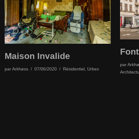
Font
Maison Invalide
par
Arkhø
par
Arkhøss
07/06/2020
Résidentiel
,
Urbex
Architect