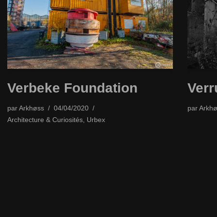
Verbeke Foundation
Verr
par
Arkhøss
04/04/2020
par
Arkhø
Architecture & Curiosités
,
Urbex