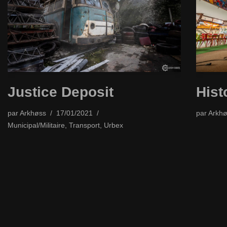
Justice Deposit
Hist
par
Arkhøss
17/01/2021
par
Arkhø
Municipal/Militaire
,
Transport
,
Urbex