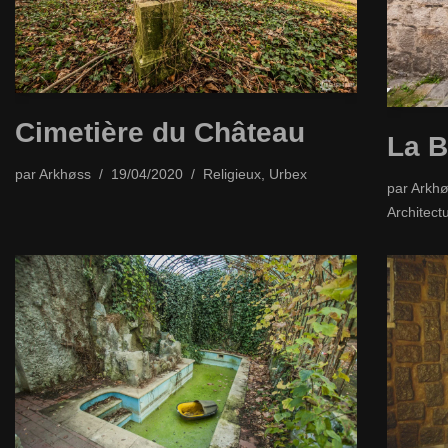
Cimetière du Château
La B
par
Arkhøss
19/04/2020
Religieux
,
Urbex
par
Arkhø
Architect