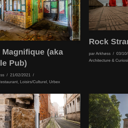
Rock Stra
 Magnifique (aka
par
Arkhøss
03/10
Architecture & Curiosi
le Pub)
ss
21/02/2021
Restaurant
,
Loisirs/Culturel
,
Urbex