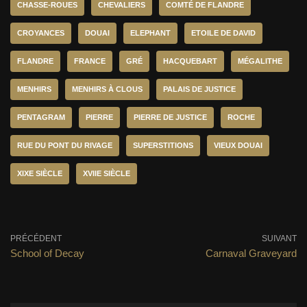
CHASSE-ROUES
CHEVALIERS
COMTÉ DE FLANDRE
CROYANCES
DOUAI
ELEPHANT
ETOILE DE DAVID
FLANDRE
FRANCE
GRÉ
HACQUEBART
MÉGALITHE
MENHIRS
MENHIRS À CLOUS
PALAIS DE JUSTICE
PENTAGRAM
PIERRE
PIERRE DE JUSTICE
ROCHE
RUE DU PONT DU RIVAGE
SUPERSTITIONS
VIEUX DOUAI
XIXE SIÈCLE
XVIIE SIÈCLE
PRÉCÉDENT
SUIVANT
School of Decay
Carnaval Graveyard