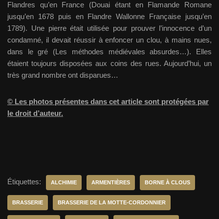
Flandres qu’en France (Douai étant en Flamande Romane
jusqu’en 1678 puis en Flandre Wallonne Française jusqu’en
1789). Une pierre était utilisée pour prouver l’innocence d’un
condamné, il devait réussir à enfoncer un clou, à mains nues,
dans le gré (Les méthodes médiévales absurdes…). Elles
étaient toujours disposées aux coins des rues. Aujourd’hui, un
très grand nombre ont disparues…
© Les photos présentes dans cet article sont protégées par
le droit d’auteur.
Étiquettes:
ALCHIMIE
ARMENTIÈRES
BORNE À CLOUS
BRASSERIE
BRASSERIE DE LA MOTTE-CORDONNIER