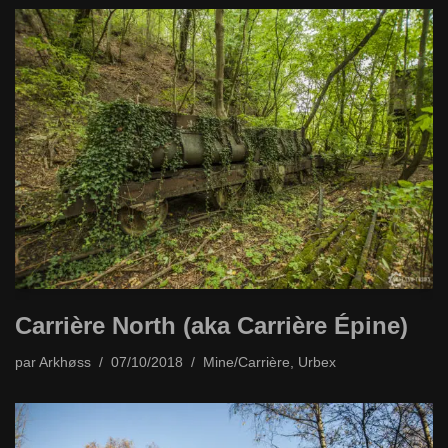
Carrière North (aka Carrière Épine)
par
Arkhøss
07/10/2018
Mine/Carrière
,
Urbex