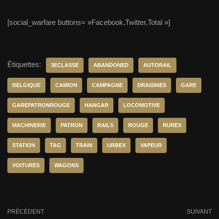
[social_warfare buttons= »Facebook,Twitter,Total »]
Étiquettes:
3ECLASSE
ABANDONED
AUTORAIL
BELGIQUE
CAMION
CAMPAGNE
DRAISINES
GARE
GAREPATRONROUGE
HANGAR
LOCOMOTIVE
MACHINERIE
PATRON
RAILS
ROUGE
RUREX
STATION
TAG
TRAIN
URBEX
VAPEUR
VOITURES
WAGONS
PRÉCÉDENT
SUIVANT