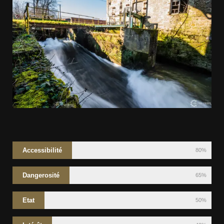
Accessibilité
80%
Dangerosité
65%
Etat
50%