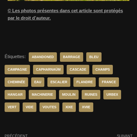
© Les photos présentes dans cet article sont protégés
par le droit d’auteur.
Étiquettes:
ABANDONED
BARRAGE
BLEU
CAMPAGNE
CAPHARNAÜM
CASCADE
CHAMPS
CHEMINÉE
EAU
ESCALIER
FLANDRE
FRANCE
HANGAR
MACHINERIE
MOULIN
RUINES
URBEX
VERT
VIDE
VOUTES
XIXE
XVIIE
PRÉCÉDENT
SUIVANT