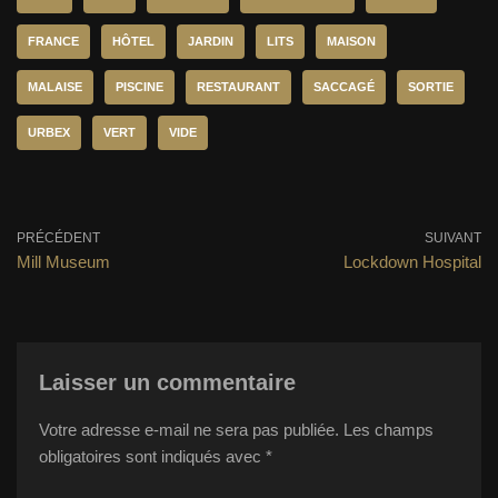
FRANCE
HÔTEL
JARDIN
LITS
MAISON
MALAISE
PISCINE
RESTAURANT
SACCAGÉ
SORTIE
URBEX
VERT
VIDE
PRÉCÉDENT
SUIVANT
Mill Museum
Lockdown Hospital
Laisser un commentaire
Votre adresse e-mail ne sera pas publiée.
Les champs
obligatoires sont indiqués avec
*