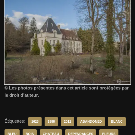
© Les photos présentes dans cet article sont protégées par
le droit d’auteur.
Étiquettes:
1623
1988
2012
ABANDONED
BLANC
BLEU
BOIS
CHÂTEAU
DÉPENDANCES
FLEURS