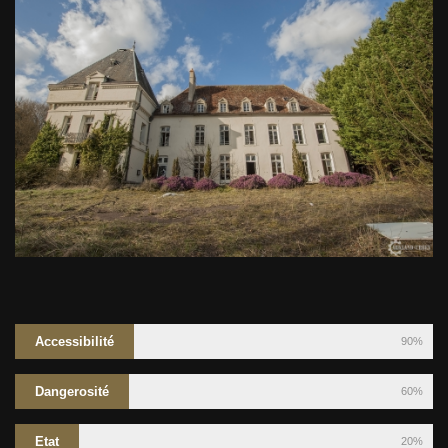
Accessibilité
90%
Dangerosité
60%
Etat
20%