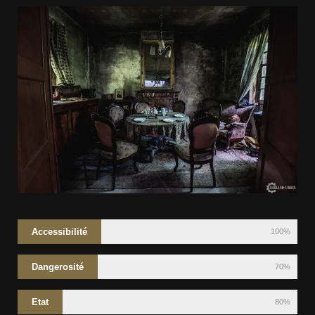
Accessibilité
100%
Dangerosité
70%
Etat
80%