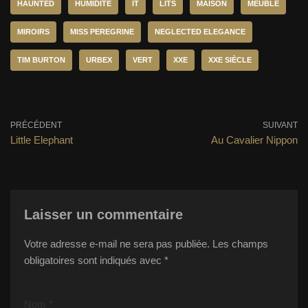
HAUNTED
HUMIDITÉ
IT
LITS
MAISON
MEUBLÉ
MIROIRS
MISS PEREGRINE
NEGLECTED ELEGANCE
TIM BURTON
URBEX
VERT
XXE
XXE SIÈCLE
PRÉCÉDENT
SUIVANT
Little Elephant
Au Cavalier Nippon
Laisser un commentaire
Votre adresse e-mail ne sera pas publiée.
Les champs
obligatoires sont indiqués avec
*
Nom
*