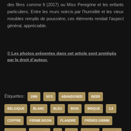
des films comme It (2017) ou Miss Peregrine et les enfants
particuliers. Entre les murs noircis par l’humidité et les vieux
meubles remplis de poussière, ces éléments rendait l’aspect
général, appréciable.
© Les photos présentes dans cet article sont protégés
par le droit d’auteur.
Étiquettes:
1995
50'S
ABANDONED
BEER
BELGIQUE
BLANC
BLEU
BOIS
BRIQUE
ÇA
COFFRE
FERME BOON
FLANDRE
FRÈRES GRIMM