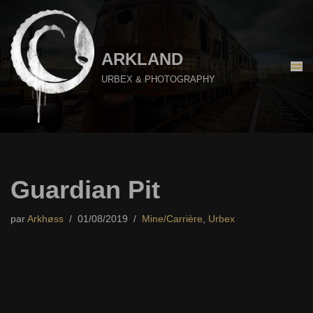
Aller
au
ARKLAND
contenu
URBEX & PHOTOGRAPHY
Guardian Pit
par
Arkhøss
01/08/2019
Mine/Carrière
,
Urbex