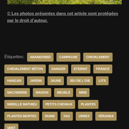
© Les photos présentes dans cet article sont protégées
par le droit d’auteur.
Étiquettes:
ABANDONED
CAMPAGNE
CHEVALEMENT
CHEVALEMENT BÉTON
DANGER
ETERNIT
FRANCE
HANGAR
JARDIN
JAUNE
JEU DE L'OIE
LITS
MACHINERIE
MAISON
MEUBLÉ
MINE
MIREILLE MATHIEU
PETITS CHEVAUX
PLANTES
PLANTES MORTES
RUINE
TAG
URBEX
VÉRANDA
VERT