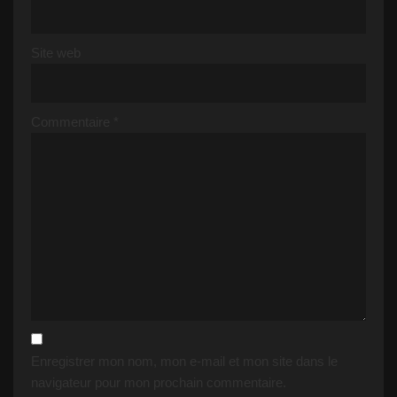
Site web
Commentaire
*
Enregistrer mon nom, mon e-mail et mon site dans le
navigateur pour mon prochain commentaire.