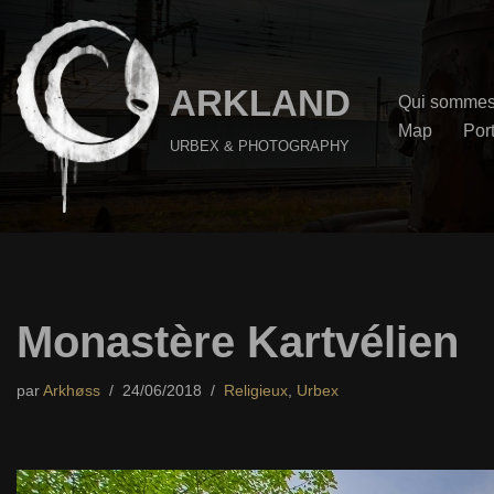
Aller
au
ARKLAND
Qui sommes
contenu
Map
Port
URBEX & PHOTOGRAPHY
Monastère Kartvélien
par
Arkhøss
24/06/2018
Religieux
,
Urbex