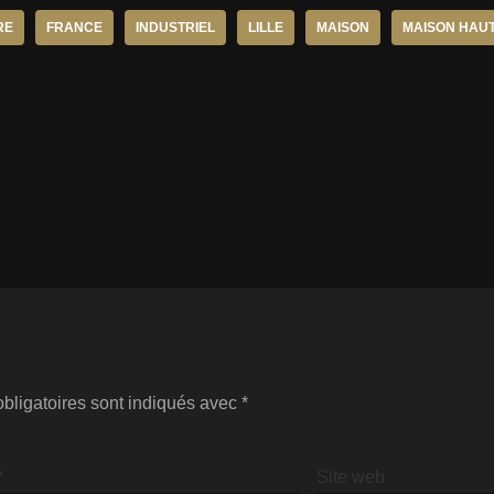
RE
FRANCE
INDUSTRIEL
LILLE
MAISON
MAISON HAU
bligatoires sont indiqués avec
*
*
Site web