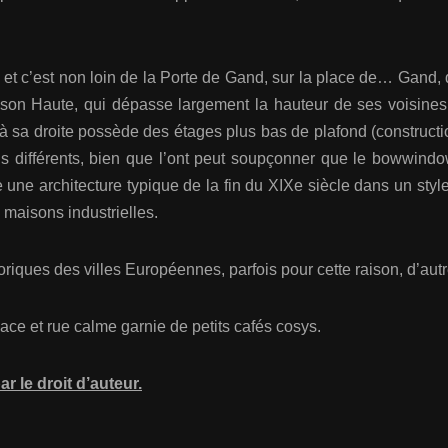
es, et c’est non loin de la Porte de Gand, sur la place de… Gan
son Haute, qui dépasse largement la hauteur de ses voisines
à sa droite possède des étages plus bas de plafond (constructio
us différents, bien que l’ont peut soupçonner que le bowwind
e une architecture typique de la fin du XIXe siècle dans un styl
 maisons industrielles.
riques des villes Européennes, parfois pour cette raison, d’autr
lace et rue calme garnie de petits cafés cosys.
r le droit d’auteur.