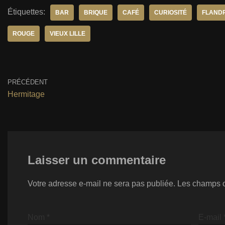
Étiquettes:
BAR
BRIQUE
CAFÉ
CURIOSITÉ
FLAND
ROUGE
VIEUX LILLE
PRÉCÉDENT
Hermitage
Laisser un commentaire
Votre adresse e-mail ne sera pas publiée.
Les champs o
Nom
*
E-mail