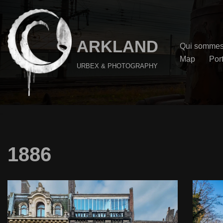
Aller
au
ARKLAND
Qui sommes
contenu
Map
Port
URBEX & PHOTOGRAPHY
1886