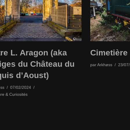
re L. Aragon (aka
Cimetière 
iges du Château du
par
Arkhøss
23/07
uis d’Aoust)
ss
07/02/2024
ure & Curiosités