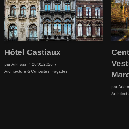
Hôtel Castiaux
Cent
Vest
par
Arkhøss
28/01/2026
Architecture & Curiosités
,
Façades
Marq
par
Arkhø
Architect