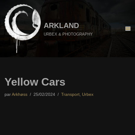
Aller
au
ARKLAND
contenu
URBEX & PHOTOGRAPHY
Yellow Cars
par
Arkhøss
25/02/2024
Transport
,
Urbex