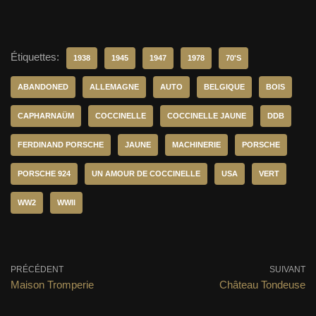
Étiquettes:
1938
1945
1947
1978
70'S
ABANDONED
ALLEMAGNE
AUTO
BELGIQUE
BOIS
CAPHARNAÜM
COCCINELLE
COCCINELLE JAUNE
DDB
FERDINAND PORSCHE
JAUNE
MACHINERIE
PORSCHE
PORSCHE 924
UN AMOUR DE COCCINELLE
USA
VERT
WW2
WWII
PRÉCÉDENT
SUIVANT
Maison Tromperie
Château Tondeuse