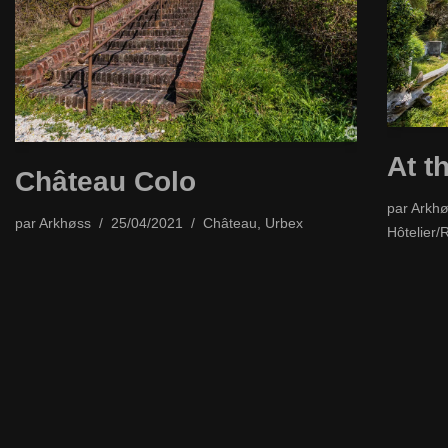
At t
Château Colo
par
Arkhø
par
Arkhøss
25/04/2021
Château
,
Urbex
Hôtelier/