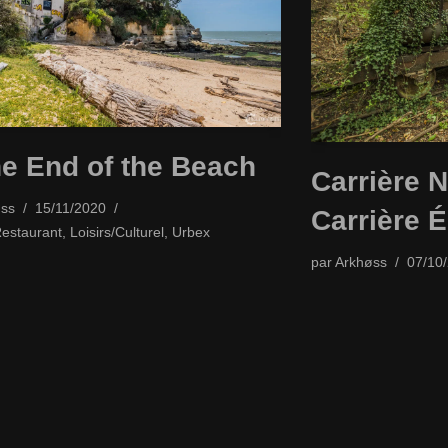
he End of the Beach
Carrière N
ss
15/11/2020
Carrière É
Restaurant
,
Loisirs/Culturel
,
Urbex
par
Arkhøss
07/10