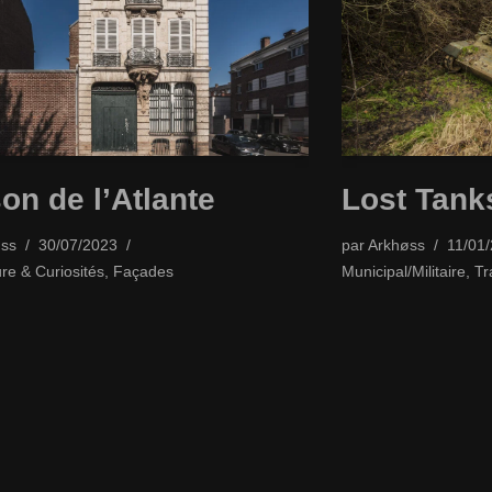
on de l’Atlante
Lost Tank
ss
30/07/2023
par
Arkhøss
11/01
ure & Curiosités
,
Façades
Municipal/Militaire
,
Tr