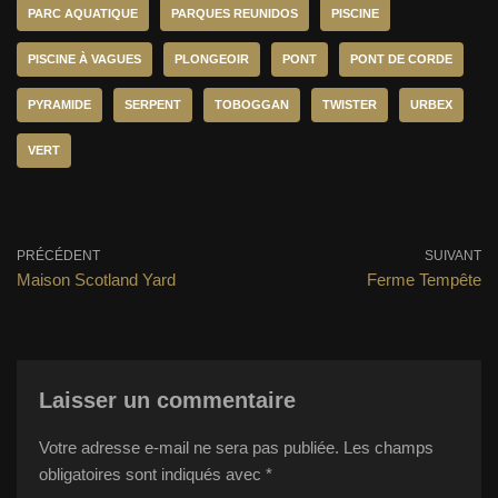
PARC AQUATIQUE
PARQUES REUNIDOS
PISCINE
PISCINE À VAGUES
PLONGEOIR
PONT
PONT DE CORDE
PYRAMIDE
SERPENT
TOBOGGAN
TWISTER
URBEX
VERT
PRÉCÉDENT
SUIVANT
Maison Scotland Yard
Ferme Tempête
Laisser un commentaire
Votre adresse e-mail ne sera pas publiée.
Les champs
obligatoires sont indiqués avec
*