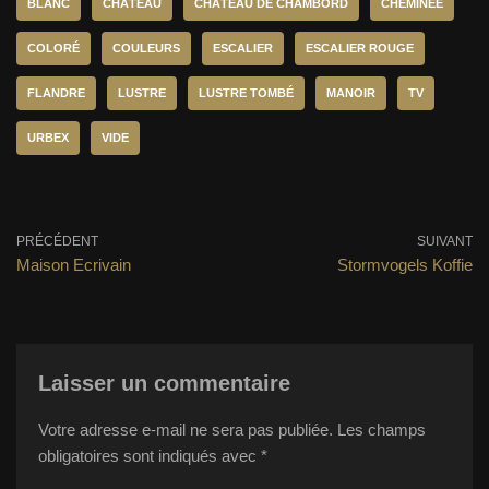
BLANC
CHÂTEAU
CHÂTEAU DE CHAMBORD
CHEMINÉE
COLORÉ
COULEURS
ESCALIER
ESCALIER ROUGE
FLANDRE
LUSTRE
LUSTRE TOMBÉ
MANOIR
TV
URBEX
VIDE
PRÉCÉDENT
SUIVANT
Maison Ecrivain
Stormvogels Koffie
Laisser un commentaire
Votre adresse e-mail ne sera pas publiée.
Les champs
obligatoires sont indiqués avec
*