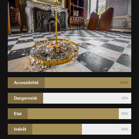
Accessibilité
100%
Dangerosité
10%
Etat
90%
Intérêt
60%