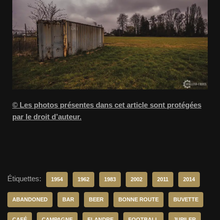
© Les photos présentes dans cet article sont protégées
par le droit d’auteur.
Étiquettes:
1954
1962
1983
2002
2011
2014
ABANDONED
BAR
BEER
BONNE ROUTE
BUVETTE
CAFÉ
CAMPAGNE
FLANDRE
FOOTBALL
JUPILER