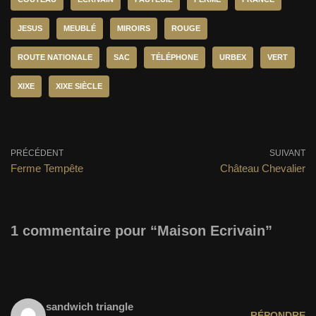
JESUS
MEUBLÉ
MIROIRS
ROUGE
ROUTE NATIONALE
SAC
TÉLÉPHONE
URBEX
VERT
XIXE
XIXE SIÈCLE
PRÉCÉDENT
SUIVANT
Ferme Tempête
Château Chevalier
1 commentaire pour “Maison Ecrivain”
sandwich triangle
RÉPONDRE