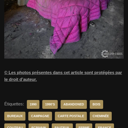
© Les photos présentes dans cet article sont protégées par
le droit d’auteur.
Étiquettes:
1990
1990'S
ABANDONED
BOIS
BUREAUX
CAMPAGNE
CARTE POSTALE
CHEMINÉE
COUTEAU
ECRIVAIN
FAUTEUIL
FERME
FRANCE