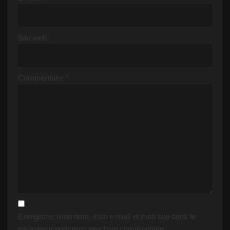
Site web
Commentaire
*
Enregistrer mon nom, mon e-mail et mon site dans le
navigateur pour mon prochain commentaire.