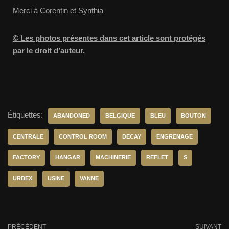
Merci à Corentin et Synthia
© Les photos présentes dans cet article sont protégés
par le droit d’auteur.
Étiquettes:
ABANDONED
BELGIQUE
BLEU
BOUTON
CENTRALE
CONTROL ROOM
DECAY
ENGRENAGE
FACTORY
HANGAR
MACHINERIE
REFLET
S
URBEX
USINE
VANNE
PRÉCÉDENT
SUIVANT