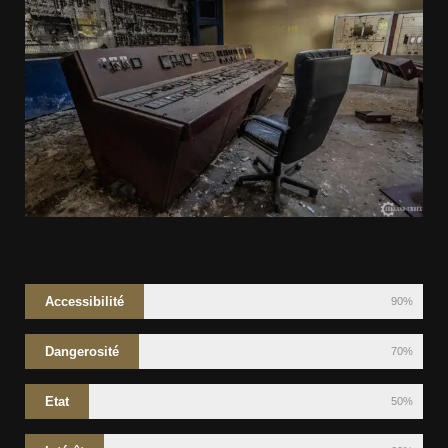
Accessibilité
90%
Dangerosité
70%
Etat
50%