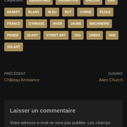
ABANDONED
BADMINTON
BALLON
BAR
BASKET
BLANC
BLEU
BUT
CORDE
ÉCOLE
FRANCE
GYMNASE
HIVER
JAUNE
MACHINERIE
PANIER
SCARY
STREET ART
TAG
URBEX
VIDE
VOLANT
PRÉCÉDENT
SUIVANT
Château Ambiance
Alien Church
Laisser un commentaire
Votre adresse e-mail ne sera pas publiée.
Les champs