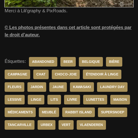
Merci à Lili’graphy & PixRoads.
© Les photos présentes dans cet article sont protégées par
le droit d’auteur.
Étiquettes:
ABANDONED
BEER
BELGIQUE
BIÈRE
CAMPAGNE
CHAT
CHOCO-JOIE
ÉTENDOIR À LINGE
FLEURS
JARDIN
JAUNE
KAWASAKI
LAUNDRY DAY
LESSIVE
LINGE
LITS
LIVRE
LUNETTES
MAISON
MÉDICAMENTS
MEUBLÉ
RABBIT ISLAND
SUPERSNOEP
TANCARVILLE
URBEX
VERT
VLAENDEREN