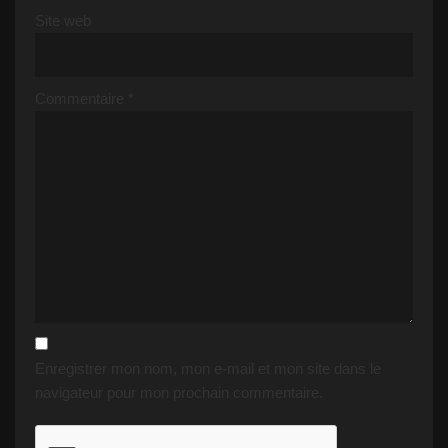
Site web
Commentaire
*
Enregistrer mon nom, mon e-mail et mon site dans le
navigateur pour mon prochain commentaire.