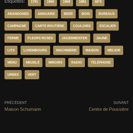
Étiquettes:
1791
1960
1969
1981
60'S
ABANDONED
ANNUAIRE
BEER
BOIS
BUREAUX
CAMPAGNE
CARTE ROUTIÈRE
COULOIRS
ESCALIER
FERME
FLEURS ROSES
JÄGERMEISTER
JAUNE
LITS
LUXEMBOURG
MACHINERIE
MAISON
MELIOR
MENU
MEUBLÉ
MIROIRS
RADIO
TÉLÉPHONE
URBEX
VERT
PRÉCÉDENT
SUIVANT
Maison Schumann
Centre de Poussière