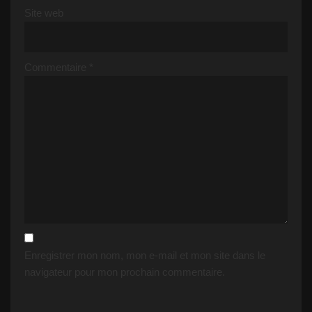
Site web
Commentaire
*
Enregistrer mon nom, mon e-mail et mon site dans le
navigateur pour mon prochain commentaire.