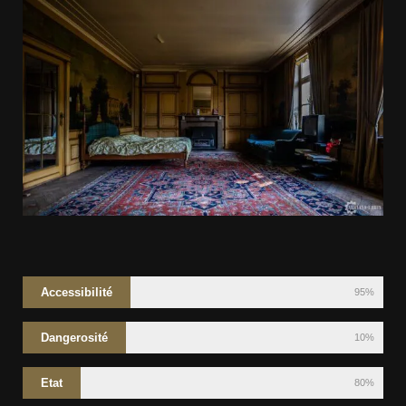
Accessibilité
95%
Dangerosité
10%
Etat
80%