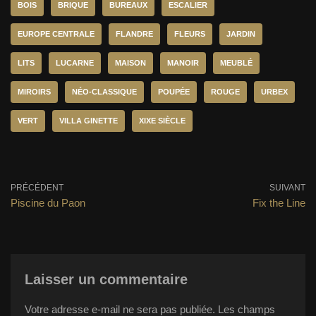
BOIS
BRIQUE
BUREAUX
ESCALIER
EUROPE CENTRALE
FLANDRE
FLEURS
JARDIN
LITS
LUCARNE
MAISON
MANOIR
MEUBLÉ
MIROIRS
NÉO-CLASSIQUE
POUPÉE
ROUGE
URBEX
VERT
VILLA GINETTE
XIXE SIÈCLE
PRÉCÉDENT
SUIVANT
Piscine du Paon
Fix the Line
Laisser un commentaire
Votre adresse e-mail ne sera pas publiée.
Les champs