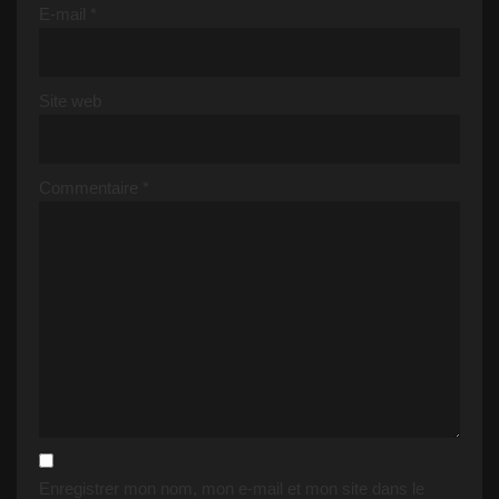
E-mail
*
Site web
Commentaire
*
Enregistrer mon nom, mon e-mail et mon site dans le