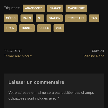
Étiquettes:
ABANDONED
FRANCE
MACHINERIE
MÉTRO
RAILS
SK
STATION
STREET ART
TAG
TRAIN
TUNNEL
URBEX
VIDE
PRÉCÉDENT
SUIVANT
Ferme aux hiboux
Piscine René
Laisser un commentaire
Votre adresse e-mail ne sera pas publiée.
Les champs
obligatoires sont indiqués avec
*