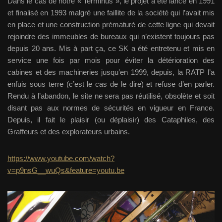
Dans le cas de notre « Terminus », le projet a été lancé en 1991
et finalisé en 1993 malgré une faillite de la société qui l’avait mis
en place et une construction prématuré de cette ligne qui devait
rejoindre des immeubles de bureaux qui n’existent toujours pas
depuis 20 ans. Mis à part ça, ce SK a été entretenu et mis en
service une fois par mois pour éviter la détérioration des
cabines et des machineries jusqu’en 1999, depuis, la RATP l’a
enfuis sous terre (c’est le cas de le dire) et refuse d’en parler.
Rendu à l’abandon, le site ne sera pas réutilisé, obsolète et soit
disant pas aux normes de sécurités en vigueur en France.
Depuis, il fait le plaisir (ou déplaisir) des Cataphiles, des
Graffeurs et des explorateurs urbains.
https://www.youtube.com/watch?
v=p9nsG__wuQs&feature=youtu.be