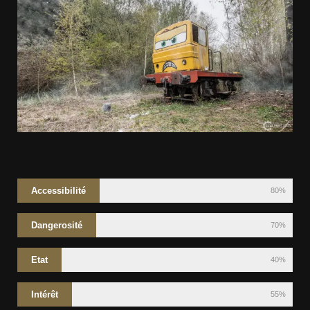
Accessibilité
80%
Dangerosité
70%
Etat
40%
Intérêt
55%