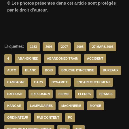
© Les photos présentes dans cet article sont protégés
par le droit d’auteur.
Étiquettes:
1983
2003
2007
2008
27 MARS 2003
4
ABANDONED
ABANDONED TRAIN
ACCIDENT
AUTO
BLANC
BOIS
BOUCHE D'INCENDIE
BUREAUX
CAMPAGNE
CARS
DYNAMITE
ENCARTOUCHEMENT
EXPLOSIF
EXPLOSION
FERME
FLEURS
FRANCE
HANGAR
LAMPADAIRES
MACHINERIE
MOYSE
ORDINATEUR
PAS CONTENT
PC