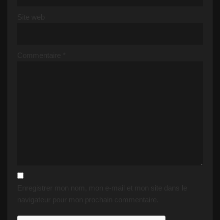
Site web
Commentaire
*
Enregistrer mon nom, mon e-mail et mon site dans le
navigateur pour mon prochain commentaire.