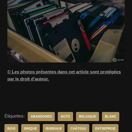
© Les photos présentes dans cet article sont protégées
par le droit d’auteur.
Étiquettes:
ABANDONED
AUTO
BELGIQUE
BLANC
BOIS
BRIQUE
BUREAUX
CHÂTEAU
ENTREPRISE